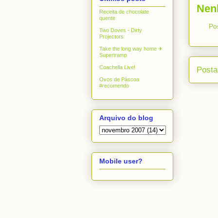
Nen
Receita de chocolate
quente
Po
Two Doves - Dirty
Projectors
Take the long way home ✈
Supertramp
Coachella Live!
Posta
Ovos de Páscoa
#recomendo
Arquivo do blog
Mobile user?