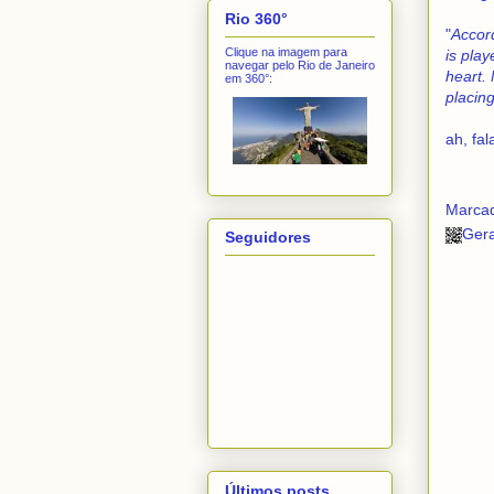
Rio 360°
"
Accord
Clique na imagem para
is play
navegar pelo Rio de Janeiro
heart. 
em 360°:
placing
ah, fal
Marca
Ger
Seguidores
Últimos posts