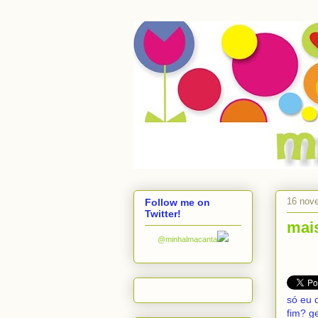
16 nov
Follow me on
Twitter!
mai
@minhalmacanta
só eu 
fim? g