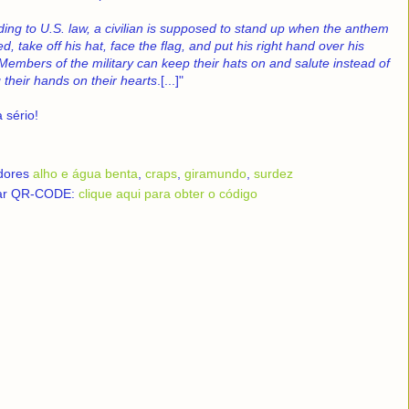
ing to U.S. law, a civilian is supposed to stand up when the anthem
ed, take off his hat, face the flag, and put his right hand over his
Members of the military can keep their hats on and salute instead of
 their hands on their hearts
.[...]"
a sério!
dores
alho e água benta
,
craps
,
giramundo
,
surdez
ar QR-CODE:
clique aqui para obter o código