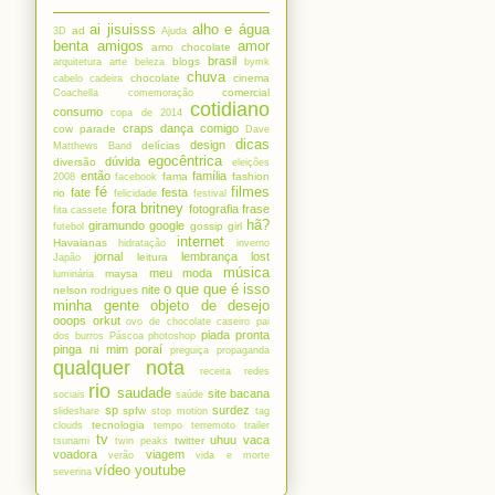
ai jisuisss
alho e água
ad
3D
Ajuda
benta
amigos
amor
amo chocolate
brasil
blogs
arquitetura
arte
beleza
bymk
chuva
chocolate
cinema
cabelo
cadeira
comercial
Coachella
comemoração
cotidiano
consumo
copa de 2014
craps
dança comigo
cow parade
Dave
dicas
design
delícias
Matthews Band
egocêntrica
dúvida
diversão
eleições
então
família
fama
fashion
2008
facebook
fé
filmes
fate
festa
rio
felicidade
festival
fora britney
fotografia
frase
fita cassete
hã?
giramundo
google
gossip girl
futebol
internet
Havaianas
hidratação
inverno
jornal
lembrança
lost
leitura
Japão
música
meu
moda
maysa
luminária
o que que é isso
nite
nelson rodrigues
minha gente
objeto de desejo
ooops
orkut
ovo de chocolate caseiro
pai
piada pronta
dos burros
Páscoa
photoshop
pinga ni mim
poraí
preguiça
propaganda
qualquer nota
receita
redes
rio
saudade
site bacana
sociais
saúde
sp
surdez
spfw
slideshare
stop motion
tag
tecnologia
clouds
tempo
terremoto
trailer
tv
uhuu
vaca
twitter
tsunami
twin peaks
voadora
viagem
verão
vida e morte
vídeo
youtube
severina