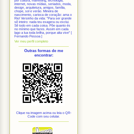
por cultura, marketing, tecnologia,
internet, novas mídias, seriados, moda,
design, arquitetura, amigos, família,
chope, sol e verão. Mineira de
nascimento, carioca de coração: ama o
Rio! Versinho da vida: "Para ser grande
sê inteiro: nada teu exagera ou exclui.
Sê todo em cada coisa. Põe quanto és
no mínimo que fazes. Assim em cada
lago a lua toda brilha, porque alta vive" [
Fernando Pessoa ]
Ver meu perfil completo
Outras formas de me
encontrar:
Clique na imagem acima ou leia o QR-
Code com seu celular.