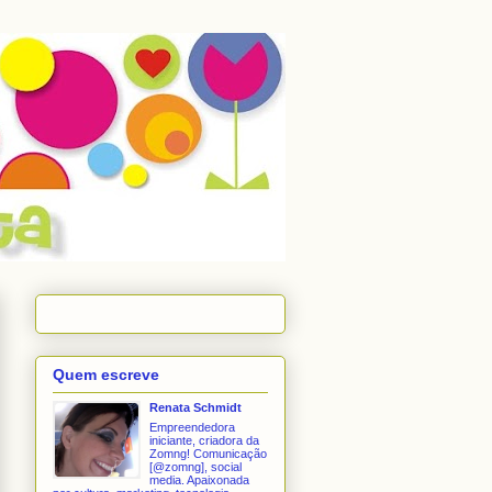
Quem escreve
Renata Schmidt
Empreendedora
iniciante, criadora da
Zomng! Comunicação
[@zomng], social
media. Apaixonada