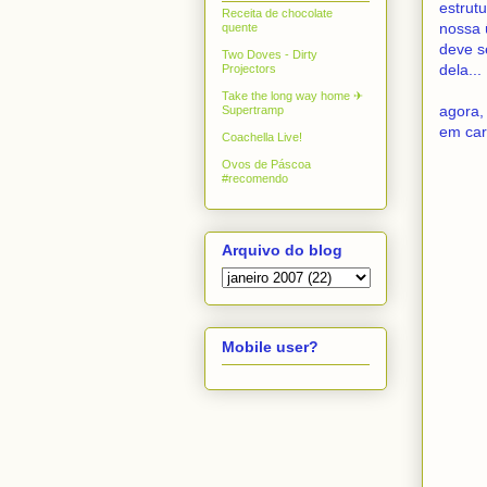
estrut
Receita de chocolate
nossa 
quente
deve s
Two Doves - Dirty
dela...
Projectors
Take the long way home ✈
agora,
Supertramp
em caro
Coachella Live!
Ovos de Páscoa
#recomendo
Arquivo do blog
Mobile user?