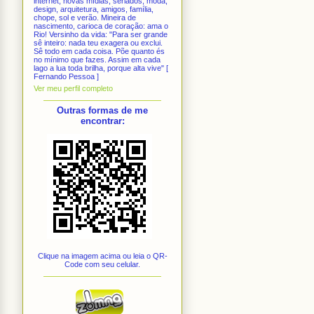
internet, novas mídias, seriados, moda,
design, arquitetura, amigos, família,
chope, sol e verão. Mineira de
nascimento, carioca de coração: ama o
Rio! Versinho da vida: "Para ser grande
sê inteiro: nada teu exagera ou exclui.
Sê todo em cada coisa. Põe quanto és
no mínimo que fazes. Assim em cada
lago a lua toda brilha, porque alta vive" [
Fernando Pessoa ]
Ver meu perfil completo
Outras formas de me
encontrar:
Clique na imagem acima ou leia o QR-
Code com seu celular.