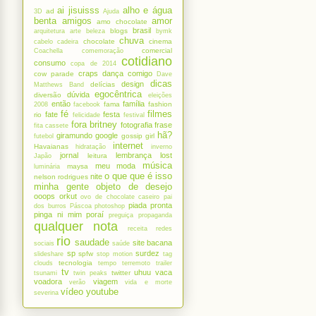
ai jisuisss
alho e água
ad
3D
Ajuda
benta
amigos
amor
amo chocolate
brasil
blogs
arquitetura
arte
beleza
bymk
chuva
chocolate
cinema
cabelo
cadeira
comercial
Coachella
comemoração
cotidiano
consumo
copa de 2014
craps
dança comigo
cow parade
Dave
dicas
design
delícias
Matthews Band
egocêntrica
dúvida
diversão
eleições
então
família
fama
fashion
2008
facebook
fé
filmes
fate
festa
rio
felicidade
festival
fora britney
fotografia
frase
fita cassete
hã?
giramundo
google
gossip girl
futebol
internet
Havaianas
hidratação
inverno
jornal
lembrança
lost
leitura
Japão
música
meu
moda
maysa
luminária
o que que é isso
nite
nelson rodrigues
minha gente
objeto de desejo
ooops
orkut
ovo de chocolate caseiro
pai
piada pronta
dos burros
Páscoa
photoshop
pinga ni mim
poraí
preguiça
propaganda
qualquer nota
receita
redes
rio
saudade
site bacana
sociais
saúde
sp
surdez
spfw
slideshare
stop motion
tag
tecnologia
clouds
tempo
terremoto
trailer
tv
uhuu
vaca
twitter
tsunami
twin peaks
voadora
viagem
verão
vida e morte
vídeo
youtube
severina