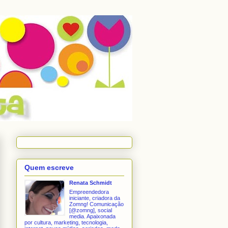
Quem escreve
Renata Schmidt
Empreendedora
iniciante, criadora da
Zomng! Comunicação
[@zomng], social
media. Apaixonada
por cultura, marketing, tecnologia,