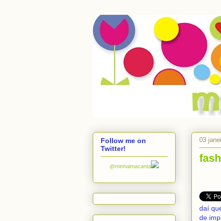
03 jane
Follow me on
Twitter!
fash
@minhalmacanta
daí qu
de imp