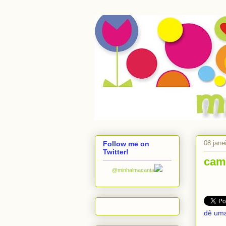
08 jane
Follow me on
Twitter!
cami
@minhalmacanta
dê uma