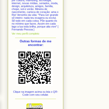
por cultura, marketing, tecnologia,
internet, novas mídias, seriados, moda,
design, arquitetura, amigos, família,
chope, sol e verão. Mineira de
nascimento, carioca de coração: ama o
Rio! Versinho da vida: "Para ser grande
sê inteiro: nada teu exagera ou exclui.
Sê todo em cada coisa. Põe quanto és
no mínimo que fazes. Assim em cada
lago a lua toda brilha, porque alta vive" [
Fernando Pessoa ]
Ver meu perfil completo
Outras formas de me
encontrar:
Clique na imagem acima ou leia o QR-
Code com seu celular.