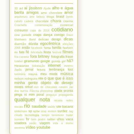
ai jisuisss
alho e água
ad
3D
Ajuda
benta
amigos
amor
amo chocolate
brasil
blogs
arquitetura
arte
beleza
bymk
chuva
chocolate
cinema
cabelo
cadeira
comercial
Coachella
comemoração
cotidiano
consumo
copa de 2014
craps
dança comigo
cow parade
Dave
dicas
design
delícias
Matthews Band
egocêntrica
dúvida
diversão
eleições
então
família
fama
fashion
2008
facebook
fé
filmes
fate
festa
rio
felicidade
festival
fora britney
fotografia
frase
fita cassete
hã?
giramundo
google
gossip girl
futebol
internet
Havaianas
hidratação
inverno
jornal
lembrança
lost
leitura
Japão
música
meu
moda
maysa
luminária
o que que é isso
nite
nelson rodrigues
minha gente
objeto de desejo
ooops
orkut
ovo de chocolate caseiro
pai
piada pronta
dos burros
Páscoa
photoshop
pinga ni mim
poraí
preguiça
propaganda
qualquer nota
receita
redes
rio
saudade
site bacana
sociais
saúde
sp
surdez
spfw
slideshare
stop motion
tag
tecnologia
clouds
tempo
terremoto
trailer
tv
uhuu
vaca
twitter
tsunami
twin peaks
voadora
viagem
verão
vida e morte
vídeo
youtube
severina