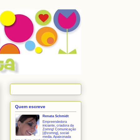
Quem escreve
Renata Schmidt
Empreendedora
iniciante, criadora da
Zomng! Comunicação
[@zomng], social
media. Apaixonada